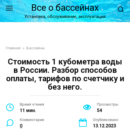
Перейти
Все о бассейнах
к
контенту
Установка, обслуживание, эксплуатация
Главная
»
Бассейны
Стоимость 1 кубометра воды
в России. Разбор способов
оплаты, тарифов по счетчику и
без него.
Время чтения
Просмотры
11 мин.
54
Комментарии
Опубликовано
0
13.12.2023