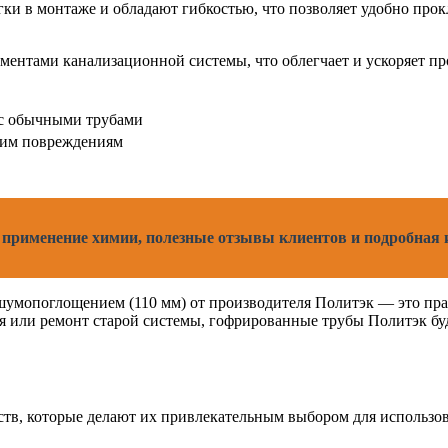
гки в монтаже и обладают гибкостью, что позволяет удобно прок
ментами канализационной системы, что облегчает и ускоряет пр
 с обычными трубами
ким повреждениям
е применение химии, полезные отзывы клиентов и подробная
шумопоглощением (110 мм) от производителя Политэк — это пра
ия или ремонт старой системы, гофрированные трубы Политэк бу
в, которые делают их привлекательным выбором для использов