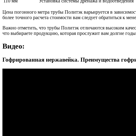
110 мм
Установка системы дренажа и водоотведения
Цена погонного метра трубы Политэк варьируется в зависимост
более точного расчета стоимости вам следует обратиться к ме
Важно отметить, что трубы Политэк отличаются высоким качес
что выбираете продукцию, которая прослужит вам долгие годы 
Видео:
Гофрированная нержавейка. Преимущества гофри