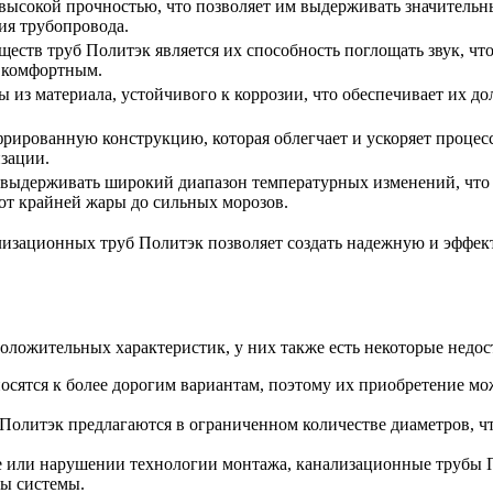
высокой прочностью, что позволяет им выдерживать значительн
ия трубопровода.
ств труб Политэк является их способность поглощать звук, что
е комфортным.
из материала, устойчивого к коррозии, что обеспечивает их до
ированную конструкцию, которая облегчает и ускоряет процесс
зации.
выдерживать широкий диапазон температурных изменений, что
от крайней жары до сильных морозов.
нализационных труб Политэк позволяет создать надежную и эфф
ожительных характеристик, у них также есть некоторые недоста
сятся к более дорогим вариантам, поэтому их приобретение мож
олитэк предлагаются в ограниченном количестве диаметров, чт
е или нарушении технологии монтажа, канализационные трубы П
ты системы.