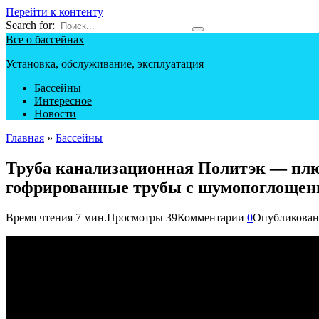
Перейти к контенту
Search for:
Все о бассейнах
Установка, обслуживание, эксплуатация
Бассейны
Интересное
Новости
Главная
»
Бассейны
Труба канализационная Политэк — плю
гофрированные трубы с шумопоглощени
Время чтения
7 мин.
Просмотры
39
Комментарии
0
Опубликован