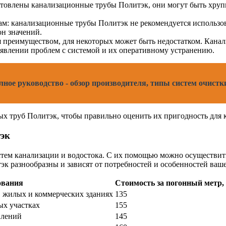
зготовлены канализационные трубы Политэк, они могут быть х
ам: канализационные трубы Политэк не рекомендуется использов
н значений.
я преимуществом, для некоторых может быть недостатком. Кан
явлении проблем с системой и их оперативному устранению.
олное руководство - обзор производителя, типы систем очист
х труб Политэк, чтобы правильно оценить их пригодность для 
тэк
тем канализации и водостока. С их помощью можно осуществить
 разнообразны и зависят от потребностей и особенностей ваше
ования
Стоимость за погонный метр, 
в жилых и коммерческих зданиях
135
ых участках
155
плений
145