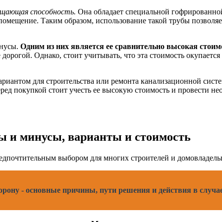
ощающая способность.
Она обладает специальной гофрированной
 помещение. Таким образом, использование такой трубы позвол
инусы.
Одним из них является ее сравнительно высокая стоим
дорогой. Однако, стоит учитывать, что эта стоимость окупается
ариантом для строительства или ремонта канализационной систе
еред покупкой стоит учесть ее высокую стоимость и провести н
ы и минусы, варианты и стоимость
едпочтительным выбором для многих строителей и домовладель
орону - основные причины, пути решения и действия в случа