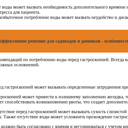
 воды может вызвать необходимость дополнительного времени н
тресса для пациента.
избыточное потребление воды может вызвать неудобство и диск
 эффективное решение для садоводов и дачников - особеннос
омендаций по потреблению воды перед гастроскопией. Всегда в
можных осложнений.
д гастроскопией может вызывать определенные затруднения пр
троскопией может привести к излишнему заполнению желудка, ч
ет способствовать возникновению рвоты, что создает дополнит
утствие перед гастроскопией может вызывать сухость слизистой
ы. Также отсутствие воды может усложнить прохождение гастрос
й должно быть согласовано с врачом и регулироваться с учетом