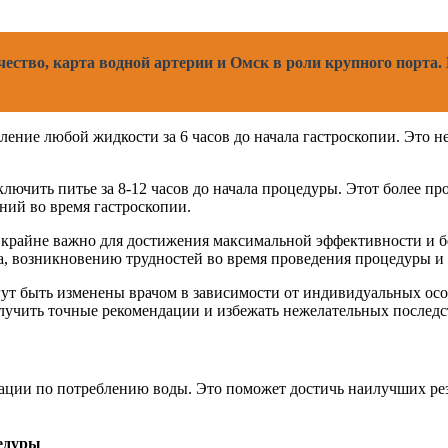
чество, карта водной артерии и Омск в роли крупного порта.
бление любой жидкости за 6 часов до начала гастроскопии. Это 
ключить питье за 8-12 часов до начала процедуры. Этот более 
ий во время гастроскопии.
й крайне важно для достижения максимальной эффективности и 
а, возникновению трудностей во время проведения процедуры и
гут быть изменены врачом в зависимости от индивидуальных осо
олучить точные рекомендации и избежать нежелательных последс
дации по потреблению воды. Это поможет достичь наилучших р
цедуры