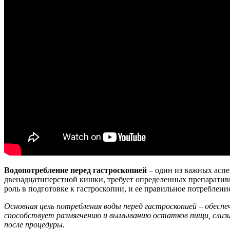
Водопотребление перед гастроскопией
– один из важных аспе
двенадцатиперстной кишки, требует определенных препарати
роль в подготовке к гастроскопии, и ее правильное потреблени
Основная цель потребления воды перед гастроскопией – обесп
способствует размягчению и вымыванию остатков пищи, слизи
после процедуры.