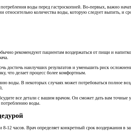
отребления воды перед гастроскопией. Во-первых, важно начат
 относительно количества воды, которую следует выпить, и сро
 обычно рекомендуют пациентам воздержаться от пищи и напитко
ача.
чь достичь наилучших результатов и уменьшить риск осложнени
ку, что делает процесс более комфортным.
нию воды. В некоторых случаях может потребоваться полное воз
й.
бсудите все детали с вашим врачом. Он сможет дать вам точные 
о потреблению воды.
цедурой
 и 8-12 часов. Врач определяет конкретный срок воздержания в 