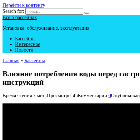
Перейти к контенту
Search for:
Все о бассейнах
Установка, обслуживание, эксплуатация
Бассейны
Интересное
Новости
Главная
»
Бассейны
Влияние потребления воды перед гаст
инструкций
Время чтения
7 мин.
Просмотры
45
Комментарии
0
Опубликован