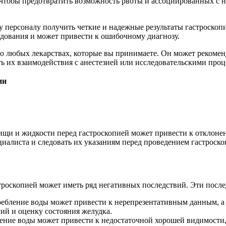
о, чтобы предотвратить возможность рвоты и ассоциированных с
у персоналу получить четкие и надежные результаты гастроско
едования и может привести к ошибочному диагнозу.
 о любых лекарствах, которые вы принимаете. Он может рекоме
ть их взаимодействия с анестезией или исследовательскими про
ии
и и жидкости перед гастроскопией может привести к отклонени
иалиста и следовать их указаниям перед проведением гастроско
роскопией может иметь ряд негативных последствий. Эти после
требление воды может привести к нерепрезентативным данным, а
ий и оценку состояния желудка.
ение воды может привести к недостаточной хорошей видимости,