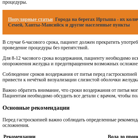
процедуры.
Популярные статьи
Города на берегах Иртыша - их коли
Семей, Ханты-Мансийск и другие населенные пункты
В случае 6-часового срока, пациент должен прекратить употре
проведение процедуры без препятствий.
Для 8-12 часового срока воздержания, пациенту необходимо ис
опорожнения желудка и предотвращением возможных осложнен
Соблюдение сроков воздержания от питья перед гастроскопие
привести к нечёткой визуализации слизистой оболочки желудк
Важно обратить внимание, что сроки воздержания от питья мо
Пациентам необходимо обсудить все детали с врачом, чтобы п
Основные рекомендации
Перед гастроскопией важно соблюдать определенные рекомен
осложнения.
Рекомендации
Вода до про