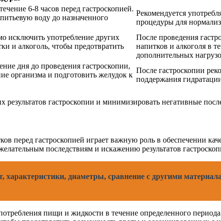
ечение 6-8 часов перед гастроскопией.
Рекомендуется употребл
 питьевую воду до назначенного
процедуры для нормализ
мо исключить употребление других
После проведения гастр
тки и алкоголь, чтобы предотвратить
напитков и алкоголя в т
дополнительных нагрузо
ение дня до проведения гастроскопии,
После гастроскопии рек
ие организма и подготовить желудок к
поддержания гидратации
 результатов гастроскопии и минимизировать негативные посл
в перед гастроскопией играет важную роль в обеспечении каче
желательным последствиям и искажению результатов гастроскоп
т, характеристики, диаметры, сравнение с другими материал
потребления пищи и жидкости в течение определенного периода 