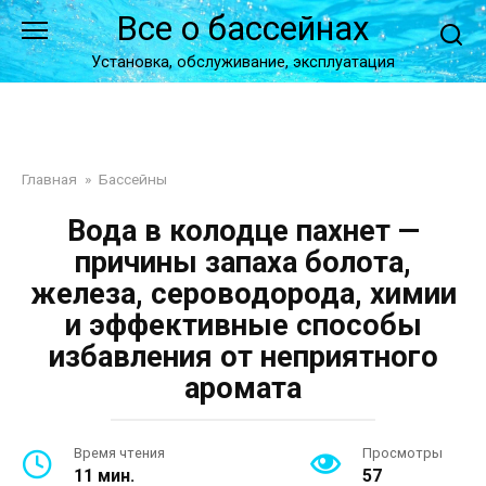
Перейти
Все о бассейнах
к
контенту
Установка, обслуживание, эксплуатация
Главная
»
Бассейны
Вода в колодце пахнет —
причины запаха болота,
железа, сероводорода, химии
и эффективные способы
избавления от неприятного
аромата
Время чтения
Просмотры
11 мин.
57