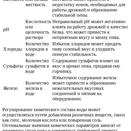
жесткость
недостатку ионов, необходимых для
работы дрожжей и образованию
стабильной пены.
Кислотность
Неправильный pH может негативно
или
влиять на работу дрожжей и качество
pH
щелочность
белка, что может привести к
раствора
неприятным вкусу и запаху пива.
Количество
Избыток хлоридов может придать
Хлориды
хлоридов в
пиву соленый вкус и ухудшить
воде
пенную стабильность.
Количество
Содержание сульфатов влияет на
Сульфаты
сульфатов в
вкус и аромат пива, придавая ему
воде
горчинку.
Избыточное содержание железа
Количество
может привести к образованию
Железо
железа в
нежелательных вкусовых
воде
соединений и пятнам на
оборудовании.
Регулирование химического состава воды может
осуществляться путем добавления различных веществ, таких
как гипс, молочная кислота или поваренная соль.
Оптимальные значения химических параметров зависят от
желаемого стиля пива и конкретных требований рецепта.