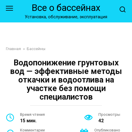
Перейти
Все о бассейнах
к
контенту
Установка, обслуживание, эксплуатация
Главная
»
Бассейны
Водопонижение грунтовых
вод — эффективные методы
откачки и водоотлива на
участке без помощи
специалистов
Время чтения
Просмотры
15 мин.
42
Комментарии
Опубликовано