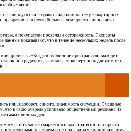
ого обсуждения.
 начали шутить и создавать пародии на тему «квартирных
 превратив её в нечто большее, чем просто личное дело
ртиры, а покупатели проявляли осторожность. Эксперты
е данные показывают, что в течение нескольких недель после
ти.
ские процессы. «Когда в публичное пространство выходит
 ставок по кредитам», — отмечает эксперт по недвижимости
в.
лить или, наоборот, снизить значимость ситуации. Смешные
м, что в свою очередь усиливало общественный резонанс. В
аже самых личных дел.
ы могут стать частью маркетинговых стратегий или просто
ь внимательными к деталям и не поддаваться эмоциональному