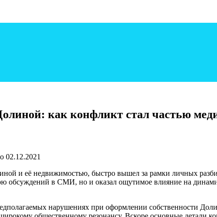
Долиной: как конфликт стал частью мед
о
02.12.2021
иной и её недвижимостью, быстро вышел за рамки личных разби
урю обсуждений в СМИ, но и оказал ощутимое влияние на динам
едполагаемых нарушениях при оформлении собственности Долин
 широкому общественному резонансу. Вскоре основные детали к