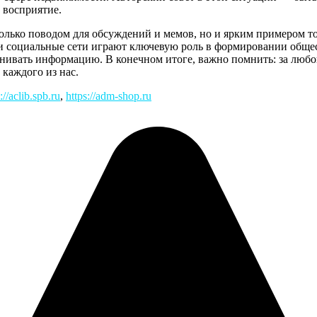
о восприятие.
только поводом для обсуждений и мемов, но и ярким примером то
и социальные сети играют ключевую роль в формировании общес
нивать информацию. В конечном итоге, важно помнить: за любо
 каждого из нас.
://aclib.spb.ru
,
https://adm-shop.ru