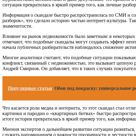
ситуация превратилась в яркий пример того, как личные разбо
Информация о скандале быстро распространилась по СМИ и соц
разборок», что сделало историю частью интернет-культуры. Та
знаменитости.
Влияние на рынок недвижимости было заметным: в некоторых 
отмечают, что подобные скандалы могут создавать эффект неоп
начала публичных разбирательств наблюдалось снижение акти
Многие аналитики считают, что подобные ситуации показывают
конфликт, связанный с недвижимостью, это вызывает цепную 
Андрей Смирнов. Он добавляет, что в таких случаях покупател
Популярные статьи
Обои под покраску: универсальное 
Что касается роли медиа и интернета, то этот скандал стал о
картинки и пародии о «квартирных битвах» быстро распростра
итоге история превратилась в яркий пример того, как информ
Мнения экспертов о дальнейшем развитии ситуации разняться,
служить напоминанием о важности прозрачности и честности 