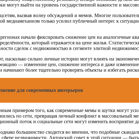
рки могут выйти на уровень государственной важности и массов
сетям, вызвав волну обсуждений и мемов. Многие пользователи
кой медиамеханизм только усилил публичный интерес к ситуации,
регионах начали фиксировать снижение цен на аналогичные ква
ределённости, который отражается на цене жилья. Статистически
вности сделок с недвижимостью в сегменте элитной недвижимос
, насколько сильно личные истории могут влиять на экономиче
реакцию — изменение цен, снижение интереса и даже изменение
и начинают более тщательно проверять объекты и избегать риско
решение для современных интерьеров
тличным примером того, как современные мемы и шутки могут уси
нились по сети, превращая личный конфликт в массовальный ме
ационный поток и социальные сети могут изменить восприятие д
 однако большинство сходится во мнении, что подобные скандал
в сфере недвижимости. Авторский совет в этой ситуации — быт