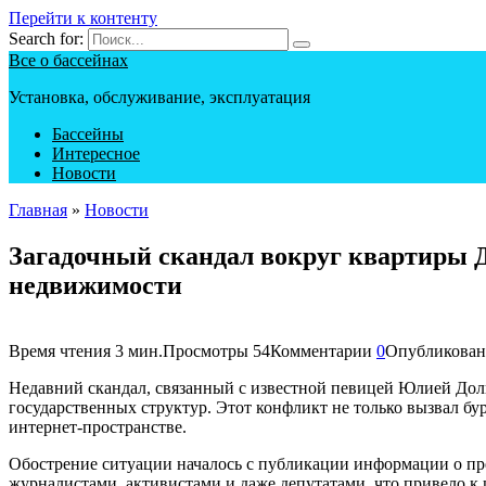
Перейти к контенту
Search for:
Все о бассейнах
Установка, обслуживание, эксплуатация
Бассейны
Интересное
Новости
Главная
»
Новости
Загадочный скандал вокруг квартиры 
недвижимости
Время чтения
3 мин.
Просмотры
54
Комментарии
0
Опубликован
Недавний скандал, связанный с известной певицей Юлией Дол
государственных структур. Этот конфликт не только вызвал б
интернет-пространстве.
Обострение ситуации началось с публикации информации о пр
журналистами, активистами и даже депутатами, что привело к