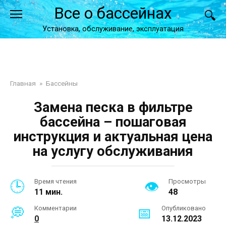
Перейти
Все о бассейнах
к
контенту
Установка, обслуживание, эксплуатация
Главная
»
Бассейны
Замена песка в фильтре
бассейна – пошаговая
инструкция и актуальная цена
на услугу обслуживания
Время чтения
Просмотры
11 мин.
48
Комментарии
Опубликовано
0
13.12.2023