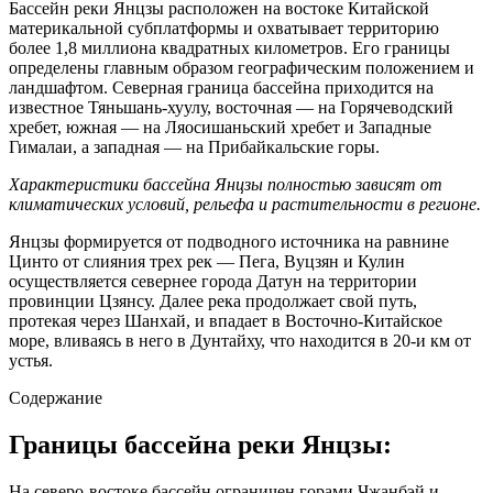
Бассейн реки Янцзы расположен на востоке Китайской
материкальной субплатформы и охватывает территорию
более 1,8 миллиона квадратных километров. Его границы
определены главным образом географическим положением и
ландшафтом. Северная граница бассейна приходится на
известное Тяньшань-хуулу, восточная — на Горячеводский
хребет, южная — на Ляосишаньский хребет и Западные
Гималаи, а западная — на Прибайкальские горы.
Характеристики бассейна Янцзы полностью зависят от
климатических условий, рельефа и растительности в регионе.
Янцзы формируется от подводного источника на равнине
Цинто от слияния трех рек — Пега, Вуцзян и Кулин
осуществляется севернее города Датун на территории
провинции Цзянсу. Далее река продолжает свой путь,
протекая через Шанхай, и впадает в Восточно-Китайское
море, вливаясь в него в Дунтайху, что находится в 20-и км от
устья.
Содержание
Границы бассейна реки Янцзы:
На северо-востоке бассейн ограничен горами Чжанбэй и