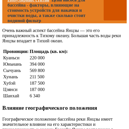
бассейна - факторы, влияющие на
стоимость устройств для накачки и
очистки воды, а также сколько стоит
водяной фильтр
Очень важный аспект бассейна Янцзы — это его
принадлежность к Тихому океану. Большая часть воды реки
Янцзы впадает в Тихий океан.
Провинции:
Площадь (кв. км):
Куаньси
220 000
Юньнань
394 000
Сычуань
569 800
Хунань
211 500
Хубэй
187 500
Цзянси
187 000
Шанхай
6 340
Влияние географического положения
Географическое положение бассейна реки Янцзы имеет
значительное влияние на его характеристики и