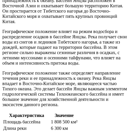
принадлежность к океану. Бассейн Янцзы расположен в
Восточной Азии и охватывает большую территорию Китая.
Он простирается от Тибетского нагорья до Восточно-
Китайского моря и охватывает пять крупных провинций
Китая.
Географическое положение влияет на режим водосбора и
распределение осадков в бассейне Янцзы. Река получает свои
воды из снегов и ледников Тибетского нагорья, а также из
дождей, которые падают на территории бассейна. В этом
регионе сильно выражены сезонные различия в осадках, с
летними муссонами и осенними тайфунами, что влияет на
объем и интенсивность притока воды.
Географическое положение также определяет направление
течения реки и ее принадлежность к океану. Река Янцзы
впадает в Восточно-Китайское море, являющееся частью
Тихого океана. Это делает бассейн Янцзы важным элементом
гидрологической системы Тихоокеанского бассейна и имеет
большое значение для хозяйственной деятельности и
экосистем данного региона.
Характеристика
Значение
Площадь бассейна
1 808 500 км²
Длина реки
6 300 км