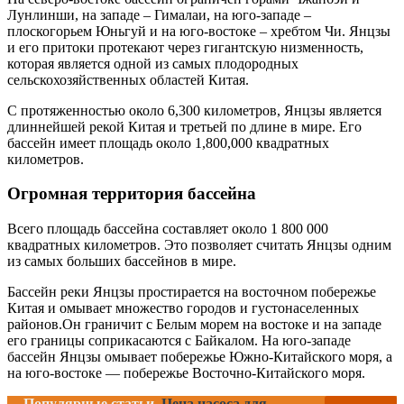
Лунлинши, на западе – Гималаи, на юго-западе –
плоскогорьем Юньгуй и на юго-востоке – хребтом Чи. Янцзы
и его притоки протекают через гигантскую низменность,
которая является одной из самых плодородных
сельскохозяйственных областей Китая.
С протяженностью около 6,300 километров, Янцзы является
длиннейшей рекой Китая и третьей по длине в мире. Его
бассейн имеет площадь около 1,800,000 квадратных
километров.
Огромная территория бассейна
Всего площадь бассейна составляет около 1 800 000
квадратных километров. Это позволяет считать Янцзы одним
из самых больших бассейнов в мире.
Бассейн реки Янцзы простирается на восточном побережье
Китая и омывает множество городов и густонаселенных
районов.Он граничит с Белым морем на востоке и на западе
его границы соприкасаются с Байкалом. На юго-западе
бассейн Янцзы омывает побережье Южно-Китайского моря, а
на юго-востоке — побережье Восточно-Китайского моря.
Популярные статьи
Цена насоса для