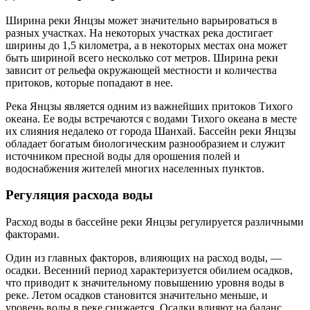
Ширина реки Янцзы может значительно варьироваться в
разных участках. На некоторых участках река достигает
ширины до 1,5 километра, а в некоторых местах она может
быть шириной всего несколько сот метров. Ширина реки
зависит от рельефа окружающей местности и количества
притоков, которые попадают в нее.
Река Янцзы является одним из важнейших притоков Тихого
океана. Ее воды встречаются с водами Тихого океана в месте
их слияния недалеко от города Шанхай. Бассейн реки Янцзы
обладает богатым биологическим разнообразием и служит
источником пресной воды для орошения полей и
водоснабжения жителей многих населенных пунктов.
Регуляция расхода воды
Расход воды в бассейне реки Янцзы регулируется различными
факторами.
Один из главных факторов, влияющих на расход воды, —
осадки. Весенний период характеризуется обилием осадков,
что приводит к значительному повышению уровня воды в
реке. Летом осадков становится значительно меньше, и
уровень воды в реке снижается. Осадки влияют на баланс