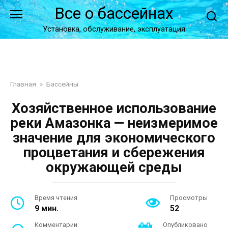
Перейти
Все о бассейнах
к
контенту
Установка, обслуживание, эксплуатация
Главная
»
Бассейны
Хозяйственное использование
реки Амазонка — неизмеримое
значение для экономического
процветания и сбережения
окружающей среды
Время чтения
Просмотры
9 мин.
52
Комментарии
Опубликовано