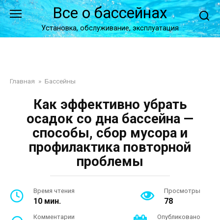
Перейти
Все о бассейнах
к
контенту
Установка, обслуживание, эксплуатация
Главная
»
Бассейны
Как эффективно убрать
осадок со дна бассейна —
способы, сбор мусора и
профилактика повторной
проблемы
Время чтения
Просмотры
10 мин.
78
Комментарии
Опубликовано