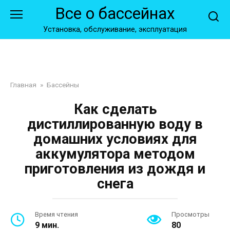
Перейти
Все о бассейнах
к
контенту
Установка, обслуживание, эксплуатация
Главная
»
Бассейны
Как сделать
дистиллированную воду в
домашних условиях для
аккумулятора методом
приготовления из дождя и
снега
Время чтения
Просмотры
9 мин.
80