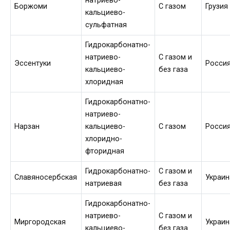
натриево-
Боржоми
С газом
Грузия
кальциево-
сульфатная
Гидрокарбонатно-
натриево-
С газом и
Эссентуки
Росси
кальциево-
без газа
хлоридная
Гидрокарбонатно-
натриево-
Нарзан
кальциево-
С газом
Росси
хлоридно-
фторидная
Гидрокарбонатно-
С газом и
Славяносербская
Украин
натриевая
без газа
Гидрокарбонатно-
натриево-
С газом и
Миргородская
Украин
кальциево-
без газа