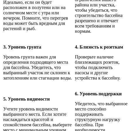
Идеально, если он будет
района или участка,
расположен в полутени или на
чтобы убедиться, что
солнечном месте с утра или
строительство бассейна
вечером. Помните, что перегрев
разрешено и отвечает
воды может быть вредным для
всем требованиям и
растений и рыб.
нормам.
3. Уровень грунта
4. Близость к розеткам
Уровень грунта важен для
Проверьте наличие
определения подходящего места
близлежащих розеток,
для бассейна. Убедитесь, что
чтобы подключить
выбранный участок не склонен к
насосы и другие
затоплениям или стагнации воды.
устройства к бассейну.
6. Уровень поддержки
5. Уровень видимости
Убедитесь, что выбранное
Учтите уровень видимости
место способно
выбранного места. Если хотите
поддерживать
наслаждаться красотой и
структурную нагрузку
спокойствием бассейна, выберите
бассейна. При
место с минимальным уровнем
необходимости